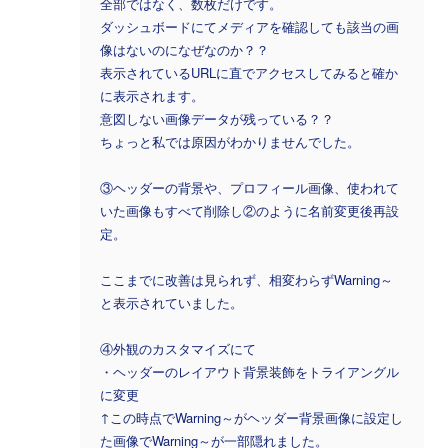
全部ではなく、数枚だけです。
ダッシュボードにてメディアを確認しても該当の画
像はないのになぜなのか？？
表示されているURLに直でアクセスしてみると確か
に表示されます。
意図しない画像データが残っている？？
ちょっと私では原因がわかりませんでした。
③ヘッダーの背景や、プロフィール画像、使われて
いた画像もすべて削除し②のように名前変更後再設
定。
ここまでに改善は見られず、相変わらずWarning～
と表示されていました。
④外観のカスタマイズにて
・ヘッダーのレイアウト背景装飾をトライアングル
に変更
↑この時点でWarning～がヘッダー背景画像に設定し
た画像でWarning～が一部隠れました。