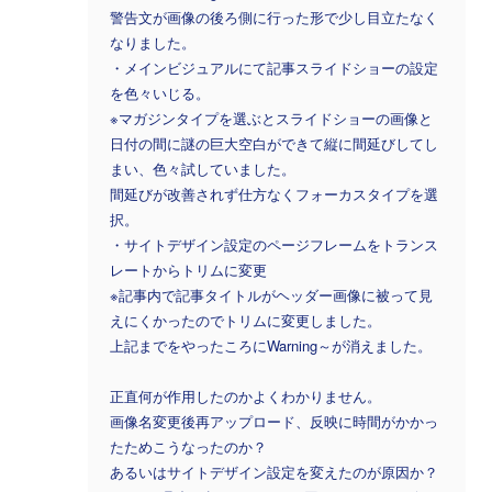
警告文が画像の後ろ側に行った形で少し目立たなく
なりました。
・メインビジュアルにて記事スライドショーの設定
を色々いじる。
※マガジンタイプを選ぶとスライドショーの画像と
日付の間に謎の巨大空白ができて縦に間延びしてし
まい、色々試していました。
間延びが改善されず仕方なくフォーカスタイプを選
択。
・サイトデザイン設定のページフレームをトランス
レートからトリムに変更
※記事内で記事タイトルがヘッダー画像に被って見
えにくかったのでトリムに変更しました。
上記までをやったころにWarning～が消えました。
正直何が作用したのかよくわかりません。
画像名変更後再アップロード、反映に時間がかかっ
たためこうなったのか？
あるいはサイトデザイン設定を変えたのが原因か？