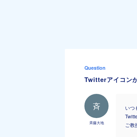
Question
Twitterアイ
斉
いつ
Tw
斉藤大地
ご教