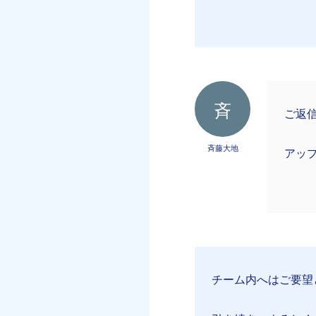
斉
ご返
斉藤大地
アッ
チーム内へはご要望