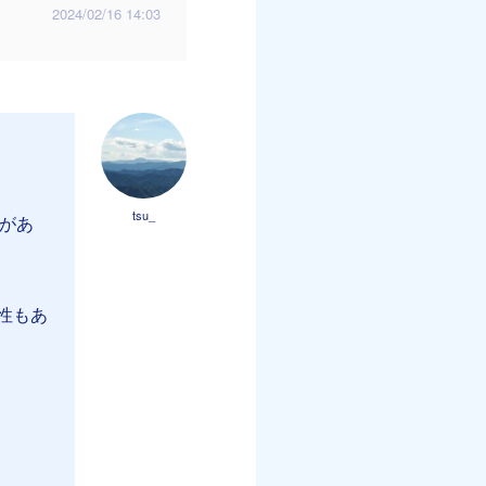
2024/02/16 14:03
tsu_
所があ
性もあ