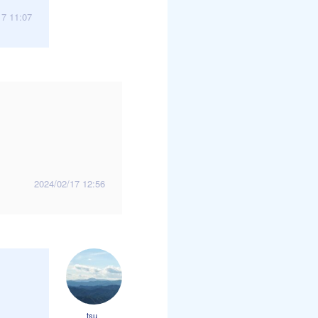
17 11:07
2024/02/17 12:56
tsu_