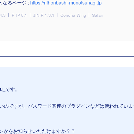
となるページ :
https://nihonbashi-monotsunagi.jp
4.3
PHP 8.1
JIN:R 1.3.1
Conoha Wing
Safari
su_です。
ないのですが、パスワード関連のプラグインなどは使われていま
ンかをお知らせいただけますか？？