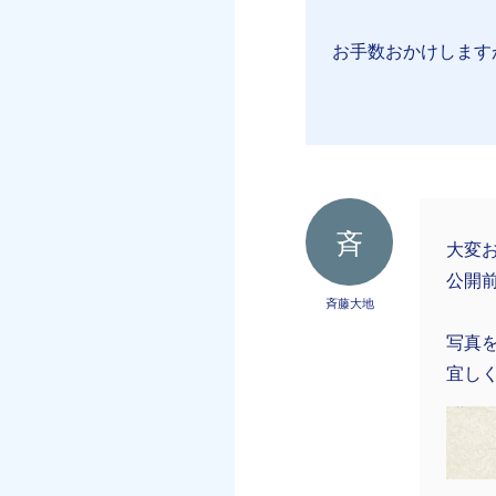
お手数おかけします
斉
大変
公開
斉藤大地
写真
宜し