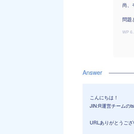
尚、
問題
WP 6.
こんにちは！
JIN:R運営チームのt
URLありがとうご