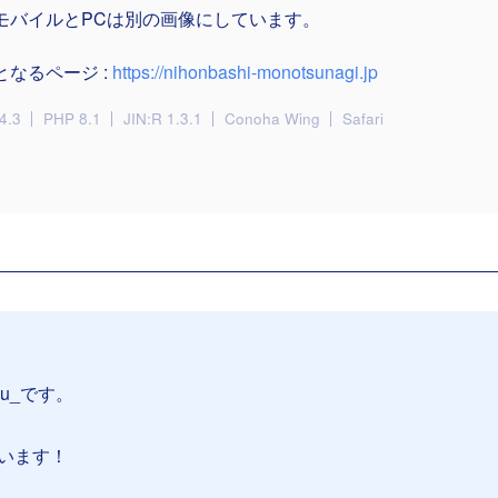
モバイルとPCは別の画像にしています。
となるページ :
https://nihonbashi-monotsunagi.jp
4.3
PHP 8.1
JIN:R 1.3.1
Conoha Wing
Safari
su_です。
ざいます！