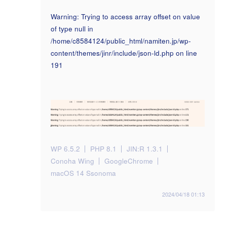
Warning: Trying to access array offset on value
of type null in
/home/c8584124/public_html/namiten.jp/wp-
content/themes/jinr/include/json-ld.php on line
191
WP 6.5.2
PHP 8.1
JIN:R 1.3.1
Conoha Wing
GoogleChrome
macOS 14 Ssonoma
2024/04/18 01:13