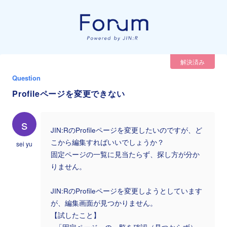
解決済み
Question
Profileページを変更できない
s
JIN:RのProfileページを変更したいのですが、ど
こから編集すればいいでしょうか？
sei yu
固定ページの一覧に見当たらず、探し方が分か
りません。
JIN:RのProfileページを変更しようとしています
が、編集画面が見つかりません。
【試したこと】