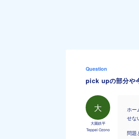
Question
pick upの部
大
ホー
せな
大園鉄平
Teppei Ozono
問題