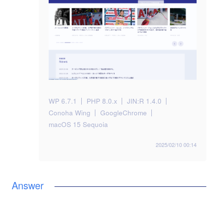
WP 6.7.1
PHP 8.0.x
JIN:R 1.4.0
Conoha Wing
GoogleChrome
macOS 15 Sequoia
2025/02/10 00:14