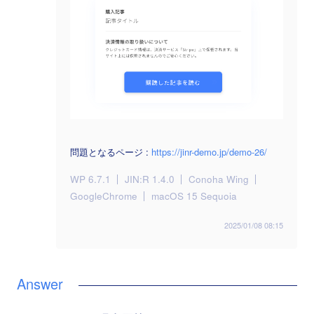
問題となるページ :
https://jinr-demo.jp/demo-26/
WP 6.7.1
JIN:R 1.4.0
Conoha Wing
GoogleChrome
macOS 15 Sequoia
2025/01/08 08:15