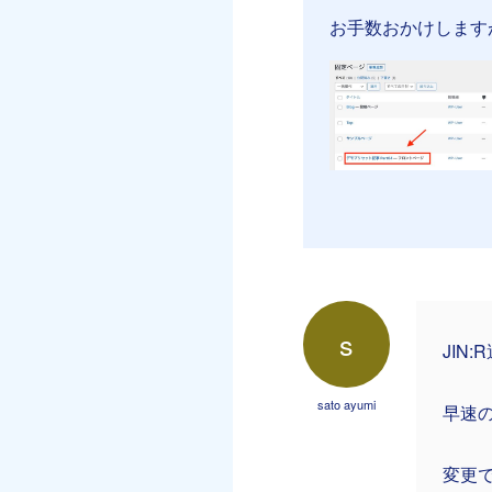
お手数おかけします
s
JIN
sato ayumi
早速
変更