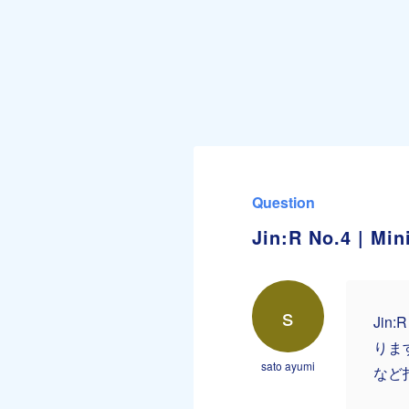
Question
Jin:R No.4 
s
Jin
りま
sato ayumi
など