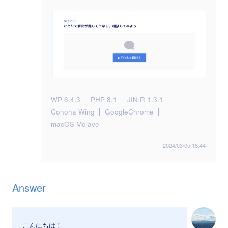
WP 6.4.3
PHP 8.1
JIN:R 1.3.1
Conoha Wing
GoogleChrome
macOS Mojave
2024/03/05 18:44
こんにちは！