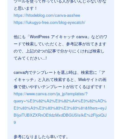
ツールを使って作っている人が多いんじゃないかな
と思います！
https://hitodeblog.com/canva-asshee
https://fukugyo-free.com/blog-eyecatch/
他にも「WordPress アイキャッチ canva」などのワ
ードで検索していただくと、参考記事が出てきます
ので、上記の2つの記事で分かりにくければ検索し
てみてください...!
canva内でテンプレートを選ぶ時は、検索窓に「ア
イキャッチ」と入れて検索すると、Webサイトの画
像で使いやすいテンプレートが出てくるはずです！
https://www.canva.com/ja_jp/templates/?
query=%E3%82%A2%E3%82%A4%E3%82%AD%
E3%83%A3%E3%83%83%E3%83%81&filters=eyJ
BIjoiTUBXZXRnOEtldzMxdDBGUSIsIkE%2FIjoiQiJ
9
参考になりましたら幸いです。