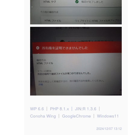
WP 6.6
PHP 8.1.x
JIN:R 1.3.6
Conoha Wing
GoogleChrome
Windows11
2024/12/07 13:12