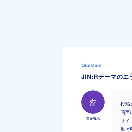
Question
JIN:Rテーマの
齋
投稿
画面
齋藤颯汰
サイ
度々