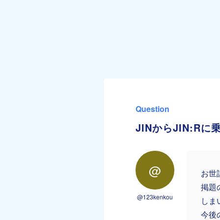
Question
JINからJIN:
@
お世
掲題
@123kenkou
しま
今後