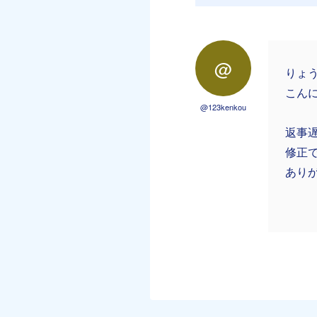
@
りょ
こん
@123kenkou
返事
修正
あり