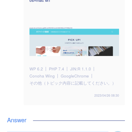
os=mac M1
WP 6.2
PHP 7.4
JIN:R 1.1.0
Conoha Wing
GoogleChrome
その他（トピック内容に記載してください。）
2023/04/26 08:30