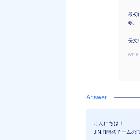
最初
要。
長文
WP 6.
こんにちは！
JIN:R開発チームのR