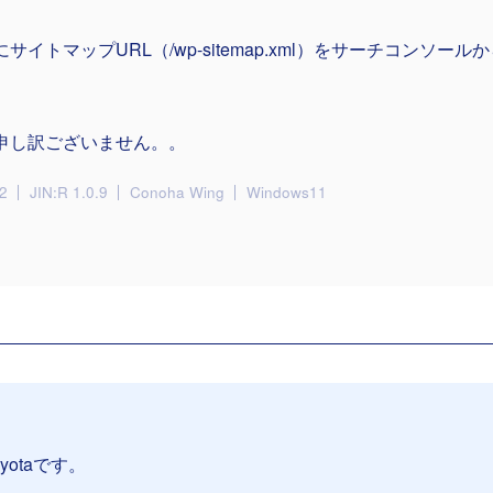
にサイトマップURL（/wp-sitemap.xml）をサーチコンソー
申し訳ございません。。
2
JIN:R 1.0.9
Conoha Wing
Windows11
yotaです。