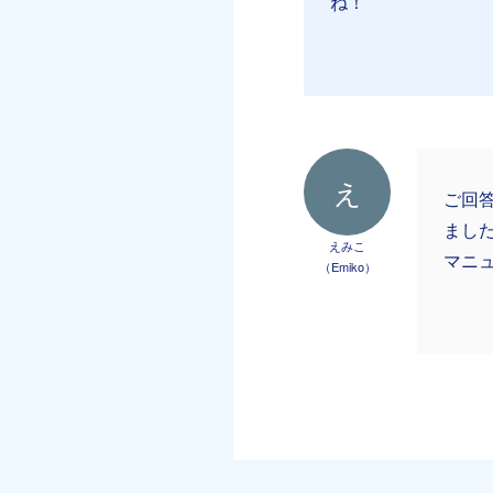
ね！
え
ご回
まし
えみこ
マニ
（Emiko）