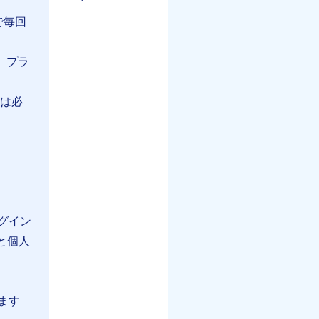
で毎回
、プラ
とは必
ラグイン
かと個人
ます