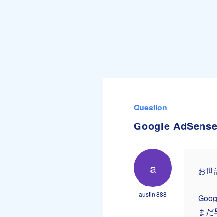
Question
Google AdS
a
お世
austin 888
Goo
まだ