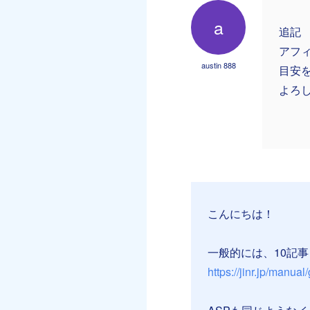
a
追記
アフ
austin 888
目安
よろ
こんにちは！
一般的には、10記
https://jinr.jp/manua