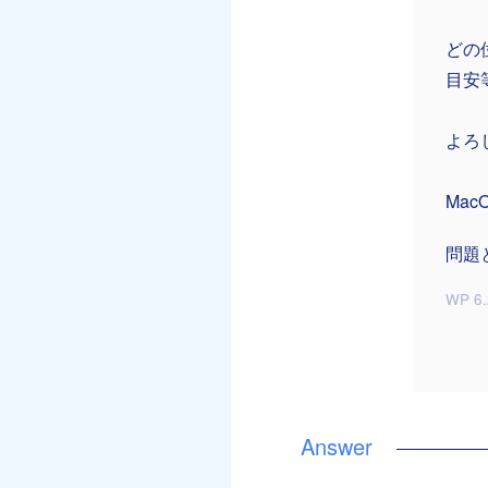
どの
目安
よろ
Mac
問題
WP 6.