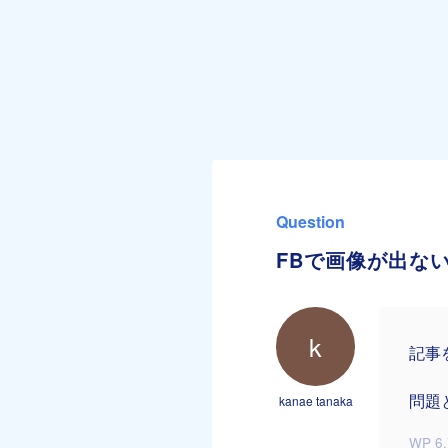
Question
FBで画像が出な
k
記事
問題
kanae tanaka
WP 6.