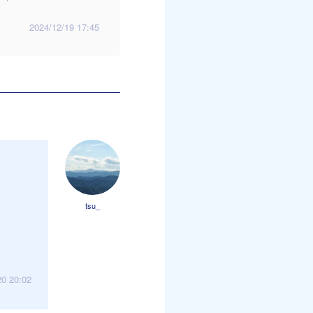
2024/12/19 17:45
tsu_
20 20:02