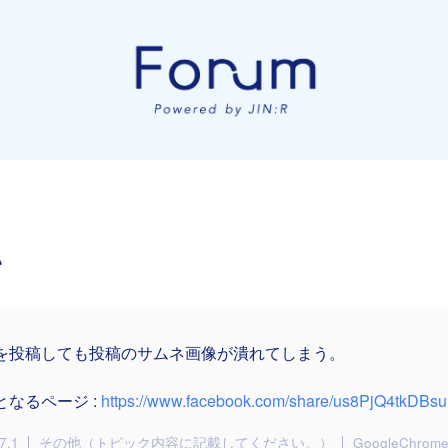
い
を投稿しても投稿のサムネ画像が潰れてしまう。
となるページ :
https://www.facebook.com/share/us8PjQ4tkDBsu
7.1
その他（トピック内容に記載してください。）
GoogleChrom