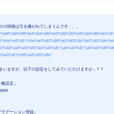
ズの情報は引き継がれてしまうんです。。。
p.wiki/%e8%a8%98%e4%ba%8b%e3%82%92%e6%ae%8b%e3%8
1%be%e3%81%be%e3%83%86%e3%83%bc%e3%83%9e%e
e3%82%a4%e3%83%b3%e3%81%ae%e3%81%bf%e5%88%9
6%e3%81%99%e3%82%8b/
まいますが、以下の設定をしてみていただけますか...？？
一般設定」
900
グラデーション登録」