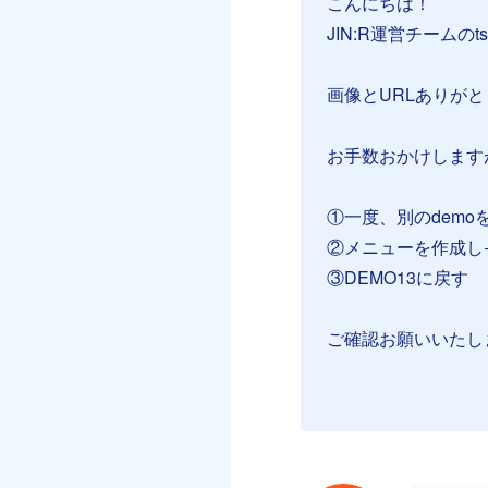
こんにちは！
JIN:R運営チームのt
画像とURLありが
お手数おかけします
①一度、別のdemo
②メニューを作成し
③DEMO13に戻す
ご確認お願いいたし