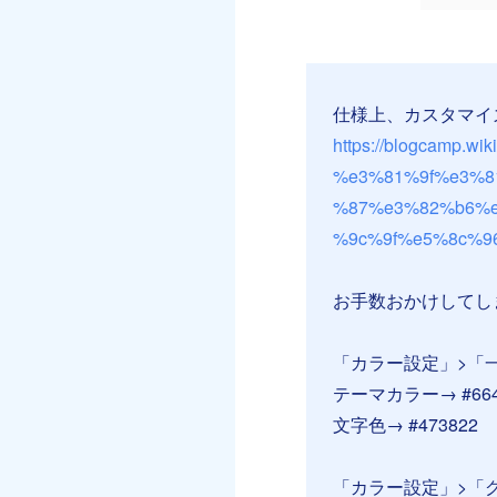
仕様上、カスタマイ
https://blogcam
%e3%81%9f%e3%8
%87%e3%82%b6%
%9c%9f%e5%8c%9
お手数おかけしてし
「カラー設定」>「
テーマカラー→ #664
文字色→ #473822
「カラー設定」>「