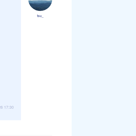
tsu_
26 17:30