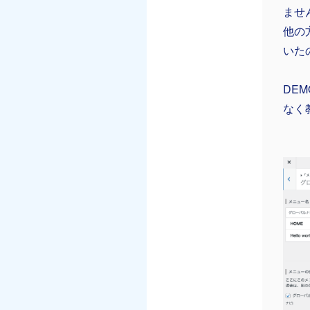
ませ
他の
いた
DE
なく