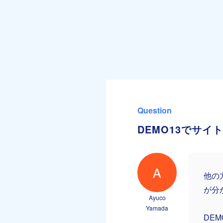
Question
DEMO13でサ
A
他の
が分
Ayuco
Yamada
DE