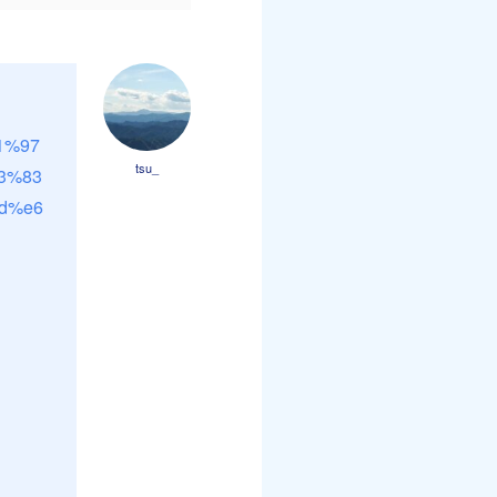
1%97
tsu_
3%83
d%e6