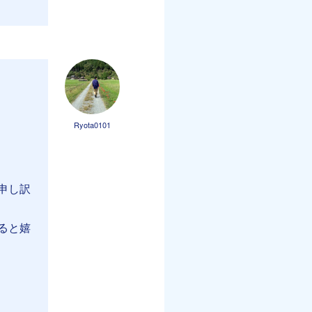
Ryota0101
申し訳
ると嬉