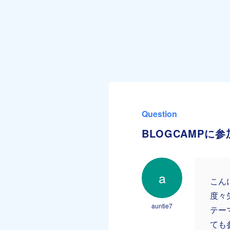
Question
BLOGCAMPに
a
こん
度々
auntie7
テー
ても