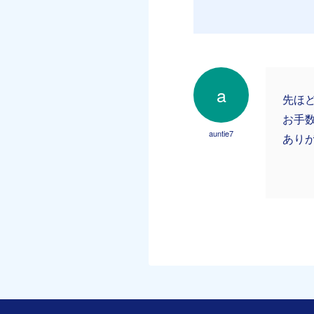
a
先ほ
お手
auntie7
あり