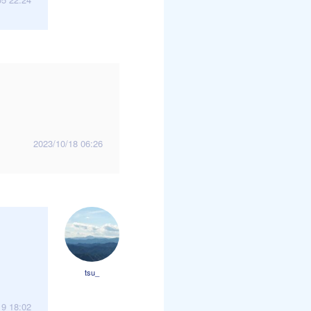
2023/10/18 06:26
tsu_
19 18:02