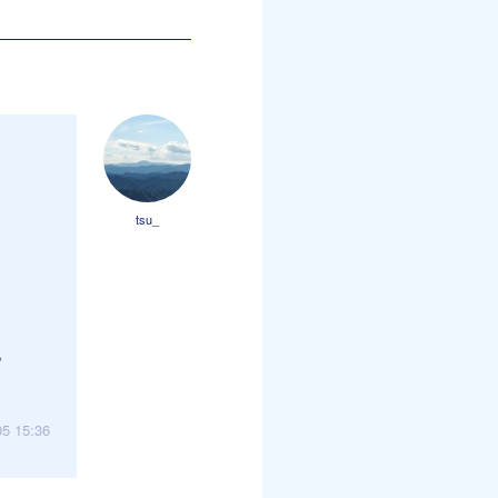
tsu_
。
05 15:36