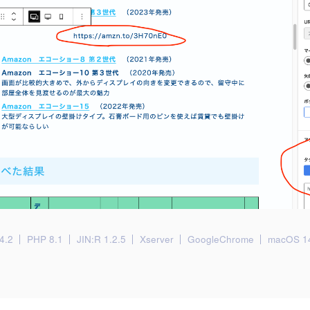
4.2
PHP 8.1
JIN:R 1.2.5
Xserver
GoogleChrome
macOS 1