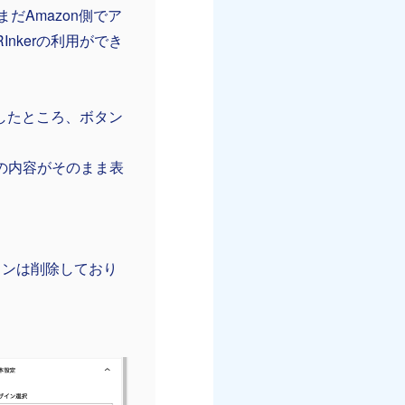
だAmazon側でア
nkerの利用ができ
としたところ、ボタン
の内容がそのまま表
タンは削除しており