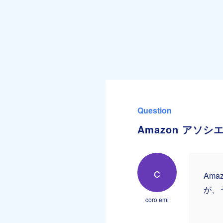
Question
Amazon アソ
c
Am
が、
coro emi