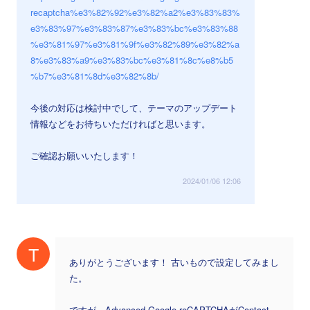
recaptcha%e3%82%92%e3%82%a2%e3%83%83%
e3%83%97%e3%83%87%e3%83%bc%e3%83%88
%e3%81%97%e3%81%9f%e3%82%89%e3%82%a
8%e3%83%a9%e3%83%bc%e3%81%8c%e8%b5
%b7%e3%81%8d%e3%82%8b/
今後の対応は検討中でして、テーマのアップデート
情報などをお待ちいただければと思います。
ご確認お願いいたします！
2024/01/06 12:06
T
ありがとうございます！ 古いもので設定してみまし
た。
ですが、Advanced Google reCAPTCHAがContact