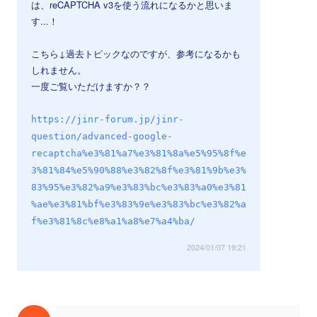
は、reCAPTCHA v3を使う流れになるかと思いま
す...！
こちら↓過去トピックなのですが、参考になるかも
しれません。
一度ご覧いただけますか？？
https://jinr-forum.jp/jinr-
question/advanced-google-
recaptcha%e3%81%a7%e3%81%8a%e5%95%8f%e
3%81%84%e5%90%88%e3%82%8f%e3%81%9b%e3%
83%95%e3%82%a9%e3%83%bc%e3%83%a0%e3%81
%ae%e3%81%bf%e3%83%9e%e3%83%bc%e3%82%a
f%e3%81%8c%e8%a1%a8%e7%a4%ba/
2024/01/07 19:21