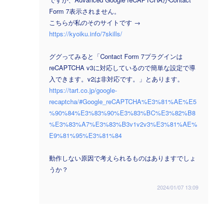
Form 7表示されません。
こちらが私のそのサイトです →
https://kyoiku.info/7skills/
ググってみると「Contact Form 7プラグインは
reCAPTCHA v3に対応しているので簡単な設定で導
入できます。v2は非対応です。」とあります。
https://tart.co.jp/google-
recaptcha/#Google_reCAPTCHA%E3%81%AE%E5
%90%84%E3%83%90%E3%83%BC%E3%82%B8
%E3%83%A7%E3%83%B3v1v2v3%E3%81%AE%
E9%81%95%E3%81%84
動作しない原因で考えられるものはありますでしょ
うか？
2024/01/07 13:09