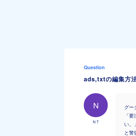
Question
ads,txtの編集方
N
グー
「要
N T
い。
と警