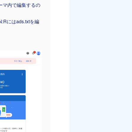
ーマ内で編集するの
Rにはads.txtを編