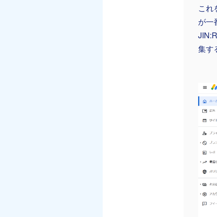
これ
が一
JIN
集す