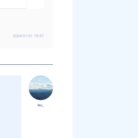
2024/01/01 15:57
tsu_