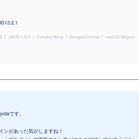
S13.2.1
2
JIN:R 1.0.9
Conoha Wing
GoogleChrome
macOS Mojave
yotaです。
インがあった気がしますね！