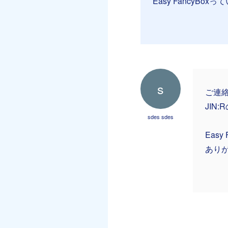
Easy Fancy
s
ご連
JIN
sdes sdes
Easy
あり