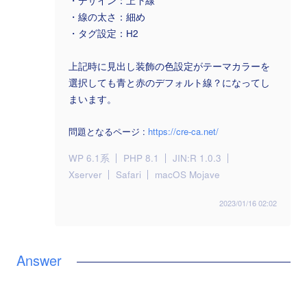
・デザイン：上下線
・線の太さ：細め
・タグ設定：H2
上記時に見出し装飾の色設定がテーマカラーを
選択しても青と赤のデフォルト線？になってし
まいます。
問題となるページ :
https://cre-ca.net/
WP 6.1系
PHP 8.1
JIN:R 1.0.3
Xserver
Safari
macOS Mojave
2023/01/16 02:02