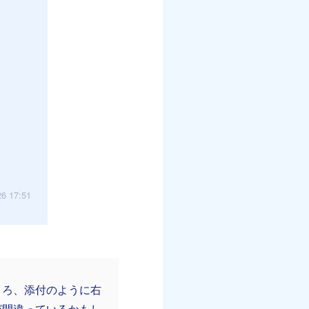
26 17:51
ころ、添付のように右
が間違っているかもし