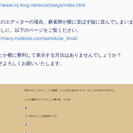
://www.mj-king.net/sozai/paiga/index.html
N-Rのエディターの場合、麻雀牌が横に並ばず縦に並んでしまい
めしに、以下のページをご覧ください。
://many-hobbies.com/isshokute_9mai/
とか横に整列して表示する方法はありませんでしょうか？
ぞよろしくお願いいたします。