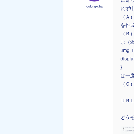
oolong-cha
れず
（Ａ）
を作
（Ｂ
む（
.img_i
display
}
は一
（Ｃ
ＵＲ
どう