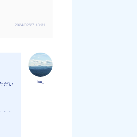
2024/02/27 13:31
tsu_
ただい
。。。