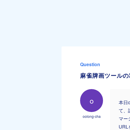
Question
麻雀牌画ツールの
o
本日
て、
oolong-cha
マー
UR