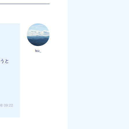
tsu_
まうと
08 09:22