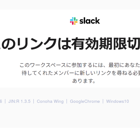
6
JIN:R 1.3.5
Conoha Wing
GoogleChrome
Windows10