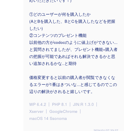
応いただきたいです！)
①どのユーザーが何を購入したか
(AとBを購入した、BとCを購入したなどを把握
したい)
②コンテンツのプレゼント機能
以前他の方がcodocのように値上げができない...
と質問されてましたが、プレゼント機能+購入者
の把握が可能であればそれも解決できるかと思
い追加されるかな..と期待
価格変更すると以前の購入者が閲覧できなくな
るエラーが1番はきついな...と感じてるのでこの
辺りの解決がされると嬉しいです。
WP 6.4.2
PHP 8.1
JIN:R 1.3.0
Xserver
GoogleChrome
macOS 14 Ssonoma
2024/01/27 23:27