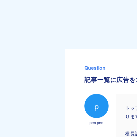
Question
記事一覧に広告を
p
トッ
りま
pen pen
横長