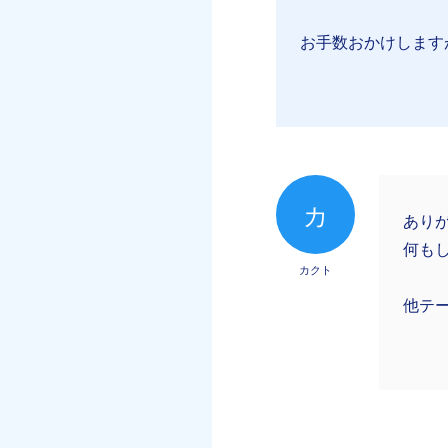
お手数おかけします
カ
あり
何も
カクト
他テ