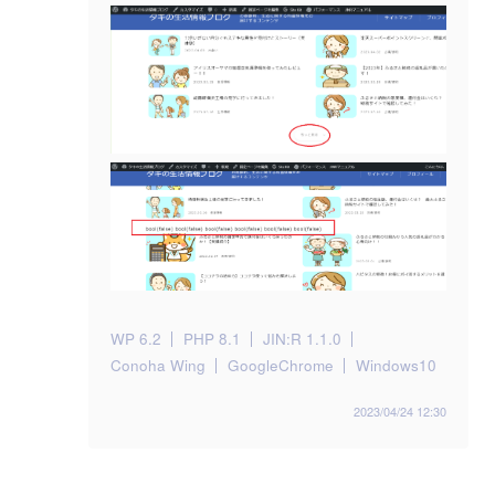
WP 6.2
PHP 8.1
JIN:R 1.1.0
Conoha Wing
GoogleChrome
Windows10
2023/04/24 12:30