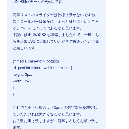
JIN:R制作チームのRyotaです。
記事リストのスライダーは仕様上動かないですね。
スクロールバーは確かにちょっと触りにくいところ
がデバイスによってはあるかと思います。
下記に修正用のCSSを準備しましたので、一度こち
らを追加CSSに追加していただきご確認いただける
と嬉しいです！
@media (min-width: 552px){
.d--postlist-slider::-webkit-scrollbar {
height: 3px;
width: 3px;
}
}
これでも小さい場合は「3px」の数字部分を増やし
ていただければ大きくなるかと思います。
お手数お掛け致しますが、何卒よろしくお願い致し
ます。