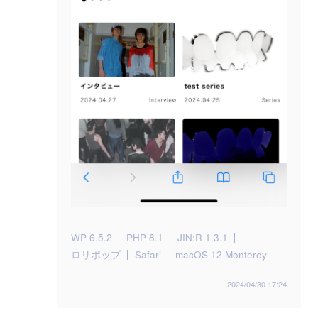
WP 6.5.2
PHP 8.1
JIN:R 1.3.1
ロリポップ
Safari
macOS 12 Monterey
2024/04/30 17:24