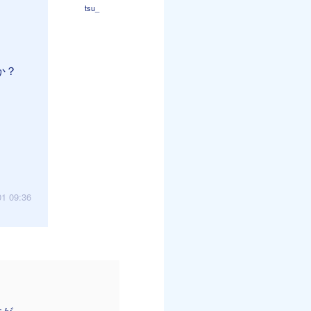
tsu_
か？
01 09:36