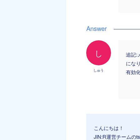
し
追記:
にな
しゅう
有効
こんにちは！
JIN:R運営チームのt