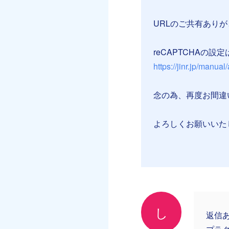
URLのご共有あり
reCAPTCHAの
https://jinr.jp/manu
念の為、再度お間違
よろしくお願いいた
し
返信