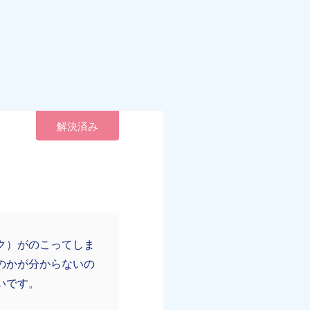
解決済み
ク）がのこってしま
のかが分からないの
いです。