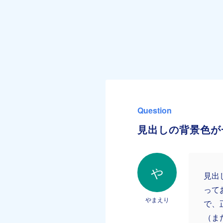
Question
見出しの背景色が
や
見出
って
やまえり
で、
（ま