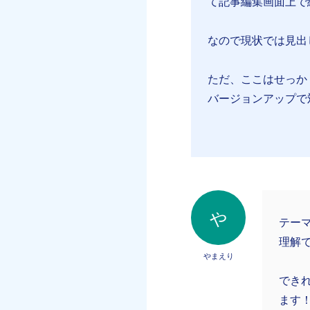
て記事編集画面上で
なので現状では見出
ただ、ここはせっか
バージョンアップで
や
テー
理解
やまえり
でき
ます