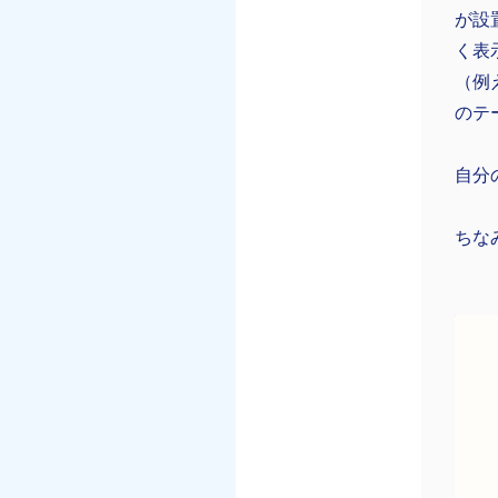
が設
く表
（例
のテ
自分
ちな