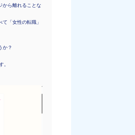
ジから離れることな
べて「女性の転職」
うか？
す。