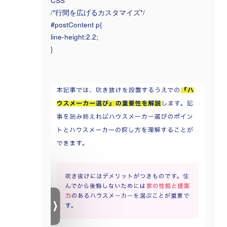
CSS
/*行間を広げるカスタマイズ*/
#postContent p{
line-height:2.2;
}