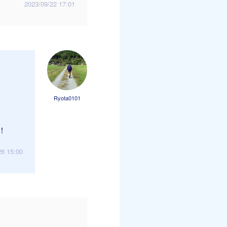
2023/09/22 17:01
Ryota0101
！
26 15:00