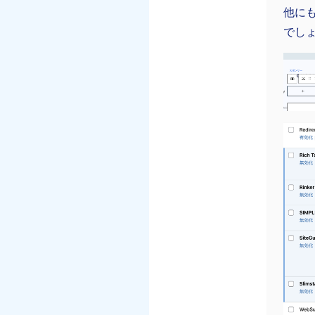
他に
でし