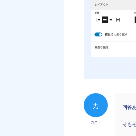
カ
回答
カクト
そも