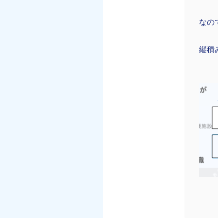
なの
縦積