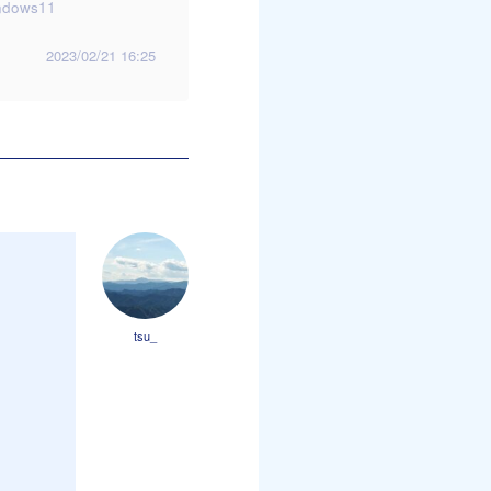
ndows11
2023/02/21 16:25
tsu_