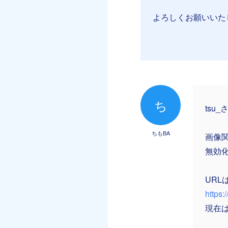
よろしくお願いいた
ち
tsu
ちもBA
画像関
無効
URL
https:
現在