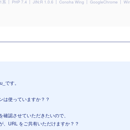
.1系
PHP 7.4
JIN:R 1.0.6
Conoha Wing
GoogleChrome
Wi
su_です。
ンは使っていますか？？
を確認させていただきたいので、
が、URL をご共有いただけますか？？