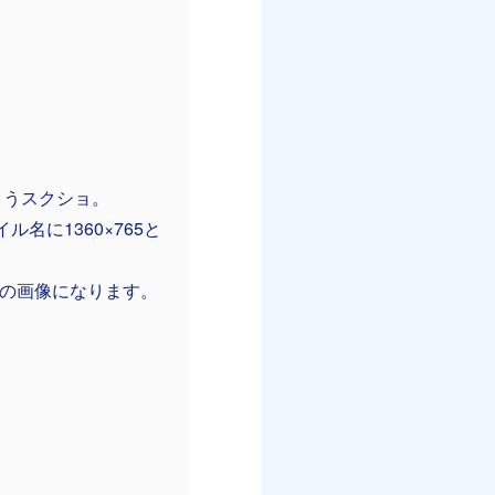
まうスクショ。
名に1360×765と
0pxの画像になります。