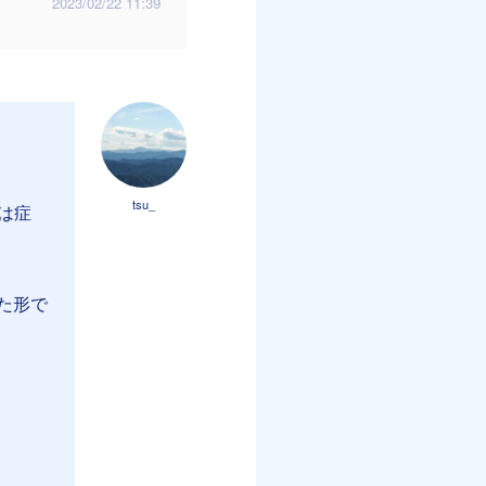
2023/02/22 11:39
tsu_
は症
た形で