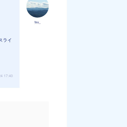
tsu_
、スライ
24 17:40