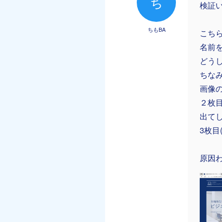
ち
検証
ちもBA
こち
名前
どうし
ちなみ
画像の
２枚目
出て
3枚目
原因