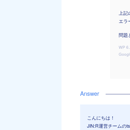
上記
エラ
問題
WP 6.
Goog
こんにちは！
JIN:R運営チームのt