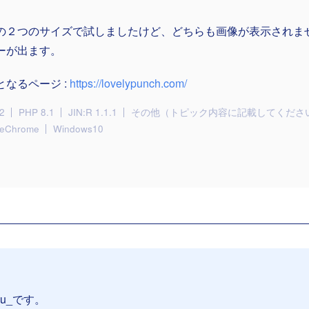
の２つのサイズで試しましたけど、どちらも画像が表示されま
ーが出ます。
となるページ :
https://lovelypunch.com/
2
PHP 8.1
JIN:R 1.1.1
その他（トピック内容に記載してくださ
leChrome
Windows10
su_です。