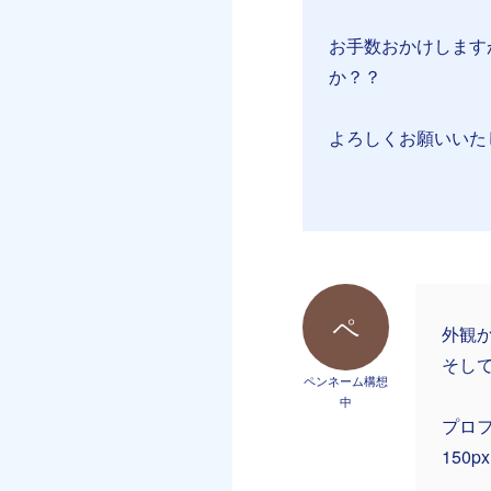
お手数おかけします
か？？
よろしくお願いいた
ペ
外観
そし
ペンネーム構想
中
プロ
150p