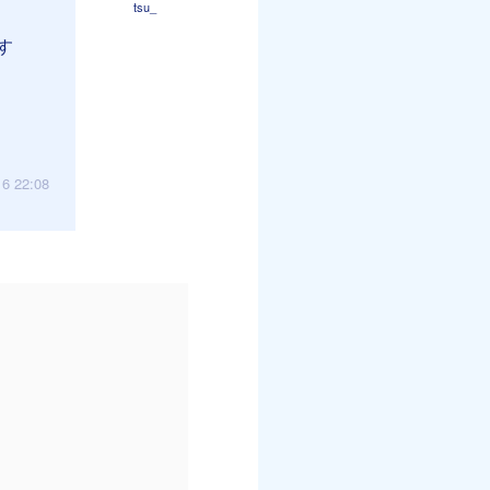
tsu_
す
16 22:08