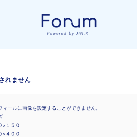
されません
フィールに画像を設定することができません。
ズ
０×１５０
０×４００