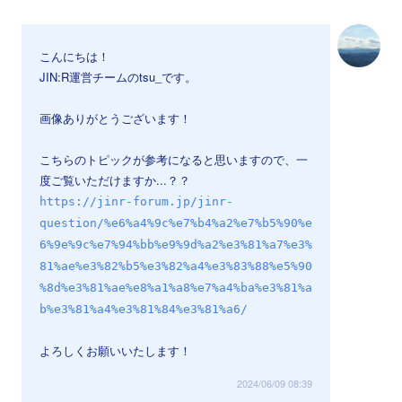
こんにちは！
JIN:R運営チームのtsu_です。
画像ありがとうございます！
こちらのトピックが参考になると思いますので、一
度ご覧いただけますか...？？
https://jinr-forum.jp/jinr-
question/%e6%a4%9c%e7%b4%a2%e7%b5%90%e
6%9e%9c%e7%94%bb%e9%9d%a2%e3%81%a7%e3%
81%ae%e3%82%b5%e3%82%a4%e3%83%88%e5%90
%8d%e3%81%ae%e8%a1%a8%e7%a4%ba%e3%81%a
b%e3%81%a4%e3%81%84%e3%81%a6/
よろしくお願いいたします！
2024/06/09 08:39