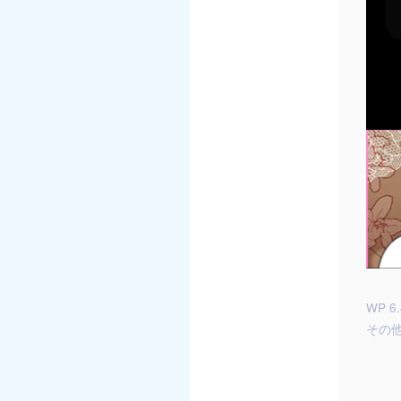
WP 6.
その