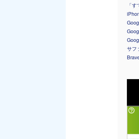
「す
iPho
Goo
Goog
Goo
サフ
Brav