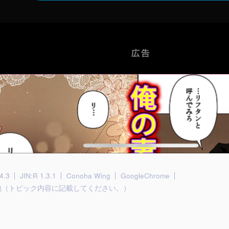
4.3
JIN:R 1.3.1
Conoha Wing
GoogleChrome
他（トピック内容に記載してください。）