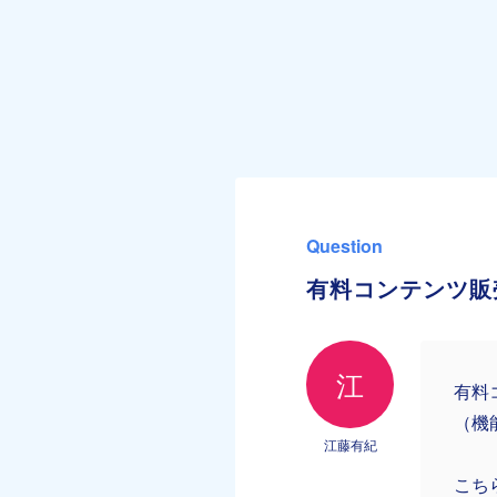
Question
有料コンテンツ販
江
有料
（機
江藤有紀
こち