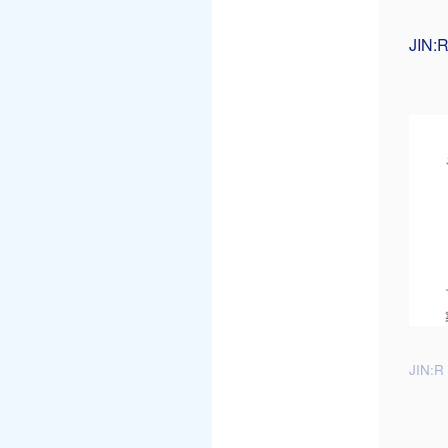
JI
JIN:R 