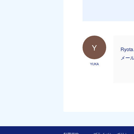
Y
Ryo
メー
YUKA