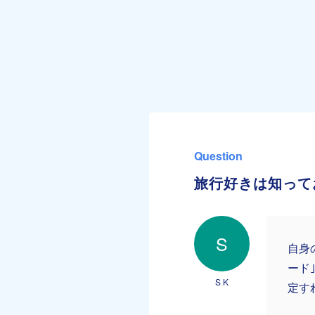
Question
旅行好きは知っておき
S
自身
ード
S K
定す