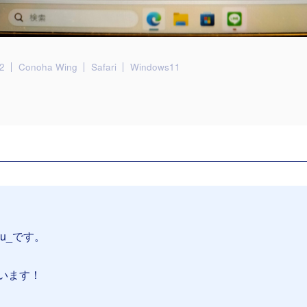
2
Conoha Wing
Safari
Windows11
su_です。
います！