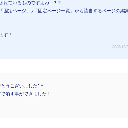
れているものですよね...？？
「固定ページ」>「固定ページ一覧」から該当するページの編
ます！
2023/10/
とうございました^ ^
げで消す事ができました！