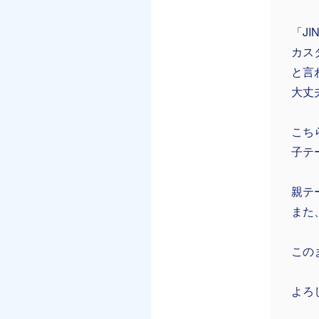
「J
カス
と言
大丈
こち
子テ
親テ
また
この
よろ