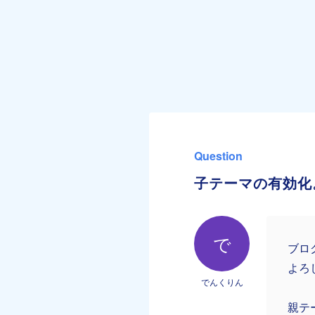
Question
子テーマの有効化
で
ブロ
よろ
でんくりん
親テ