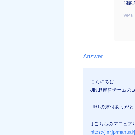
問題
WP 6.
こんにちは！
JIN:R運営チームのt
URLの添付ありが
↓こちらのマニュア
https://jinr.jp/manual