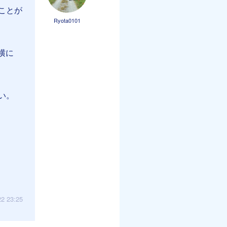
ことが
Ryota0101
横に
い。
22 23:25