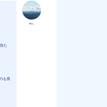
tsu_
当た
のも良