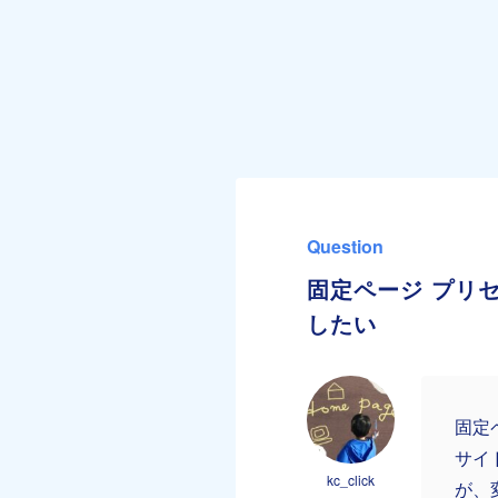
Question
固定ページ プリセ
したい
固定
サイ
kc_click
が、