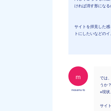
ければ消す形になる
⠀
⠀
サイトを拝見した感
トにしたいなどのイメ
m
では
うか
mosamu-to
※現
サイ