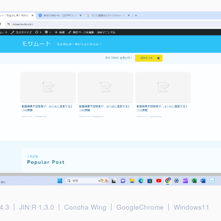
4.3
JIN:R 1.3.0
Conoha Wing
GoogleChrome
Windows11