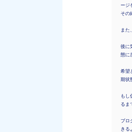
ージ
その
また
後に
態に
希望
期状
もし
るま
ブロ
きる