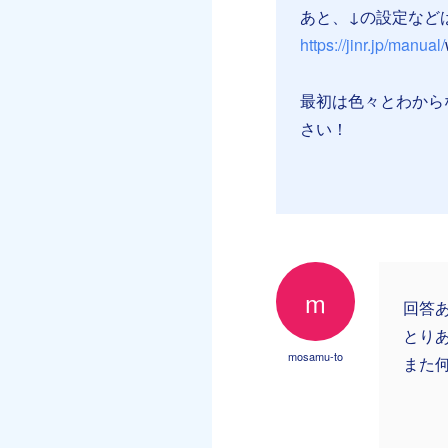
あと、↓の設定など
https://jinr.jp/manual/
最初は色々とわから
さい！
m
回答
とり
mosamu-to
また