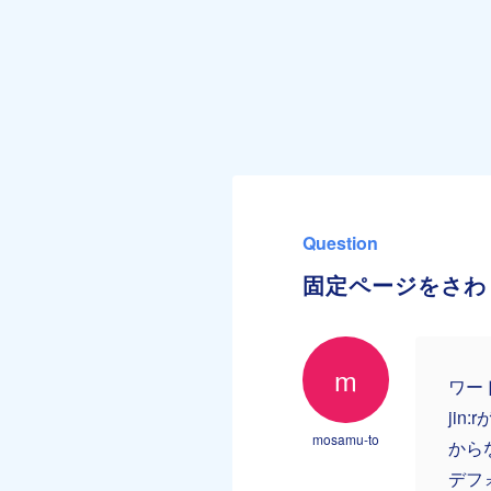
Question
固定ページをさわ
m
ワー
ji
mosamu-to
から
デフ