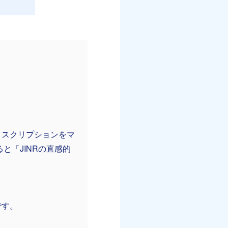
ィスクリプションをマ
と「JINRの直感的
です。