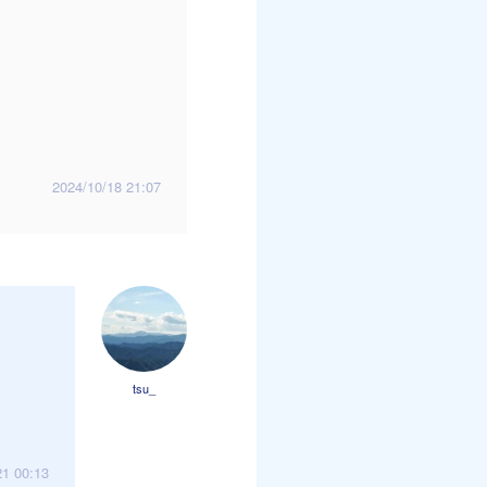
2024/10/18 21:07
tsu_
21 00:13