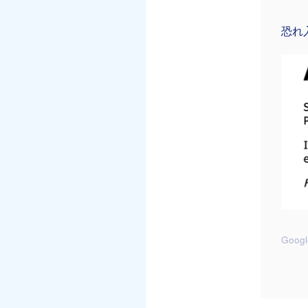
恐れ
Goog