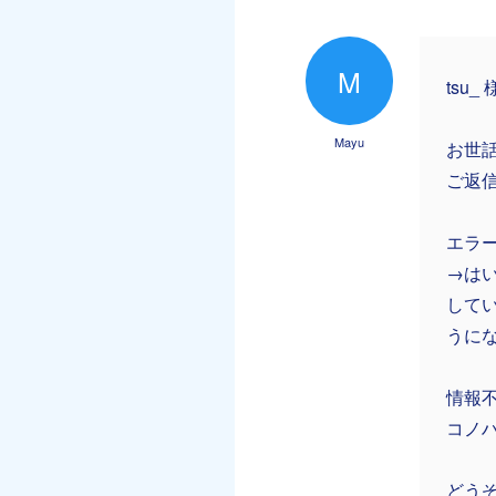
M
tsu_ 
Mayu
お世
ご返
エラー
→は
して
うに
情報
コノ
どう