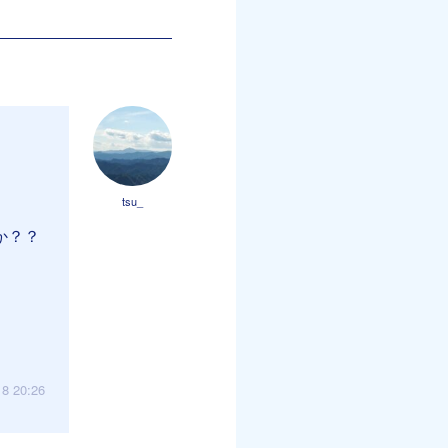
tsu_
か？？
18 20:26